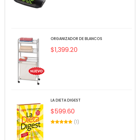
ORGANIZADOR DE BLANCOS
$
1,399.20
LA DIETA DIGEST
$
599.60
(
1
)
5.00
5
1
out of
based on
customer
rating