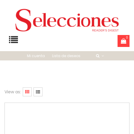
0
Mi cuenta
Lista de deseos
View as: