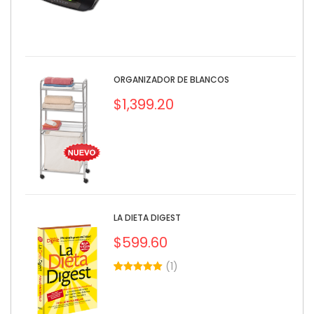
ORGANIZADOR DE BLANCOS
$
1,399.20
LA DIETA DIGEST
$
599.60
(
1
)
5.00
5
1
out of
based on
customer
rating