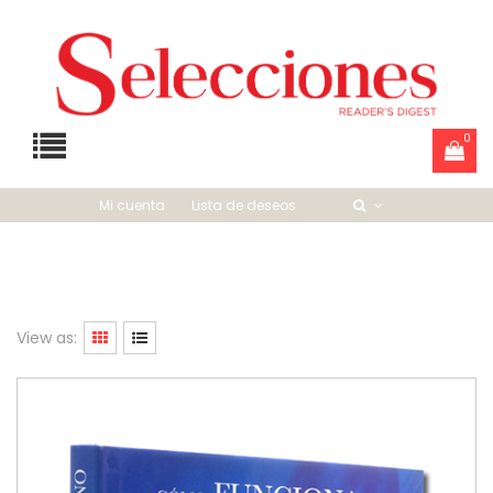
0
Mi cuenta
Lista de deseos
View as: