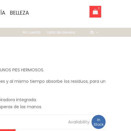
0
ÍA
BELLEZA
Mi cuenta
Lista de deseos
 UNOS PIES HERMOSOS.
es y al mismo tiempo absorbe los residuos, para un
iradora integrada.
ásperas de las manos.
In
Availability:
Stock