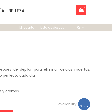
0
ÍA
BELLEZA
Mi cuenta
Lista de deseos
espués de depilar para eliminar células muertas,
ro perfecto cada día.
je y cremas.
In
Availability:
Stock