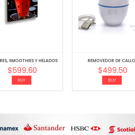
ES, SMOOTHIES Y HELADOS
REMOVEDOR DE CALL
$
599.60
$
499.50
BUY
BUY