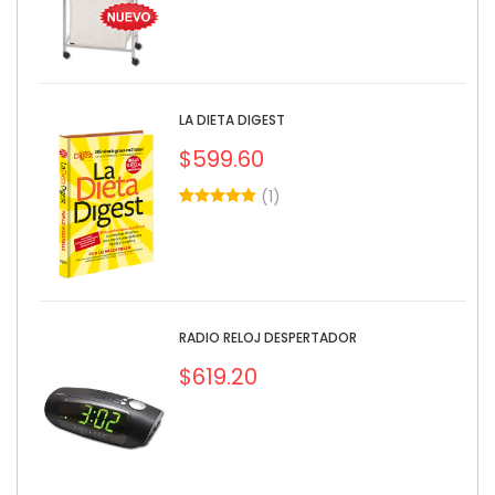
LA DIETA DIGEST
$
599.60
(
1
)
5.00
5
1
out of
based on
customer
rating
RADIO RELOJ DESPERTADOR
$
619.20