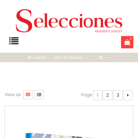
0
Mi cuenta
Lista de deseos
View as:
Page:
1
2
3