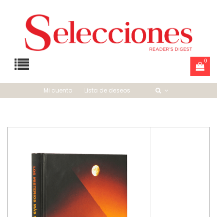
0
Mi cuenta
Lista de deseos