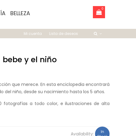
0
ÍA
BELLEZA
Mi cuenta
Lista de deseos
 bebe y el niño
tección que merece. En esta enciclopedia encontrará
do del niño, desde su nacimiento hasta los 5 años.
fotografías a todo color, e ilustraciones de alta
In
Availability: