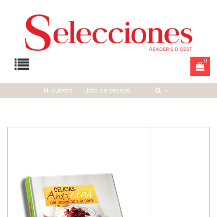
0
Mi cuenta
Lista de deseos