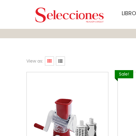
LIBR
View as:
Sale!