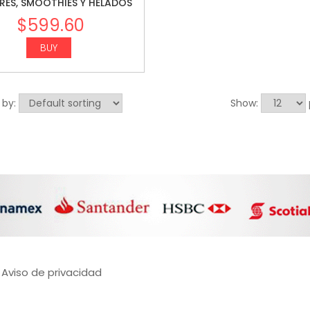
ES, SMOOTHIES Y HELADOS
$
599.60
BUY
 by:
Show:
Aviso de privacidad