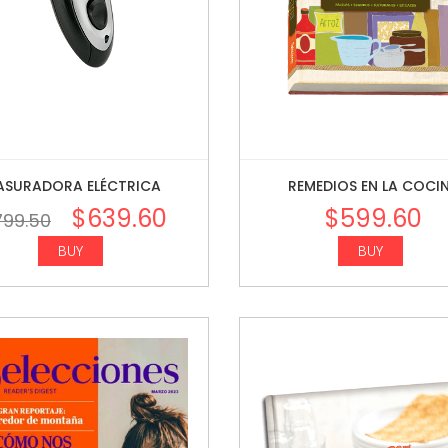
ASURADORA ELÉCTRICA
REMEDIOS EN LA COCI
$
639.60
$
599.60
799.50
BUY
BUY