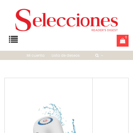
0
Mi cuenta
Lista de deseos